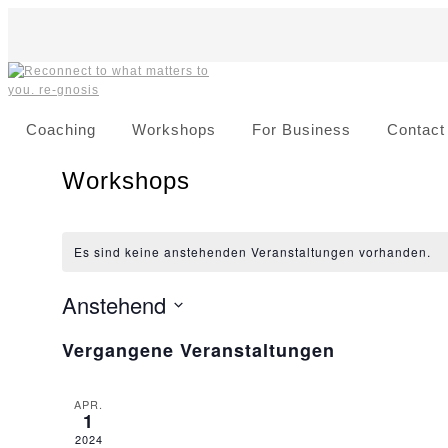
Skip
to
content
Coaching
Workshops
For Business
Contact
Workshops
Es sind keine anstehenden Veranstaltungen vorhanden.
Anstehend
Datum
Vergangene Veranstaltungen
auswählen
APR.
1
2024