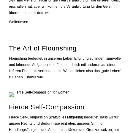
„Wir sind vielleicht nicht für die Welt verantwortlich, die unseren Geist
erschaffen hat, aber wir können die Verantwortung für den Geist
übernehmen, mit dem wir
Mental
Weiterlesen
Fitness
101
The Art of Flourishing
Flourishing bedeutet, in unserem Leben Erfüllung zu finden, sinnvolle
und lohnende Aufgaben zu erfüllen und sich mit anderen auf einer
tieferen Ebene zu verbinden – im Wesentlichen also das „gute Leben“
zu leben. Erfahre wie…
Fierce Self-Compassion
Fierce Self-Compassion (kraftvolles Mitgefühl) bedeutet, dass wir für
unsere Rechte und Bedürfnisse eintreten, unseren Sinn für
Handlungsfähigkeit und Autonomie stärken und Grenzen setzen, um