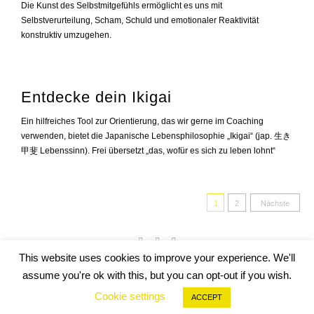
Die Kunst des Selbstmitgefühls ermöglicht es uns mit
Selbstverurteilung, Scham, Schuld und emotionaler Reaktivität
konstruktiv umzugehen.
Entdecke dein Ikigai
Ein hilfreiches Tool zur Orientierung, das wir gerne im Coaching
verwenden, bietet die Japanische Lebensphilosophie „Ikigai“ (jap. 生き
甲斐 Lebenssinn). Frei übersetzt „das, wofür es sich zu leben lohnt“
Seitennum
1
2
Nächste
der
Beiträge
This website uses cookies to improve your experience. We'll
assume you're ok with this, but you can opt-out if you wish.
Impressum
Privacy Policy
Cookie settings
ACCEPT